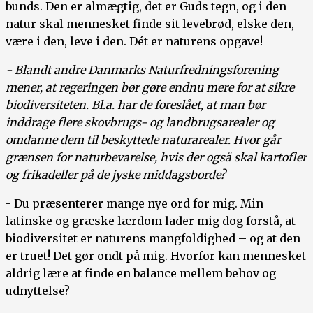
bunds. Den er almægtig, det er Guds tegn, og i den
natur skal mennesket finde sit levebrød, elske den,
være i den, leve i den. Dét er naturens opgave!
- Blandt andre Danmarks Naturfredningsforening
mener, at regeringen bør gøre endnu mere for at sikre
biodiversiteten. Bl.a. har de foreslået, at man bør
inddrage flere skovbrugs- og landbrugsarealer og
omdanne dem til beskyttede naturarealer.
Hvor går
grænsen for naturbevarelse, hvis der også skal kartofler
og frikadeller på de jyske middagsborde?
- Du præsenterer mange nye ord for mig. Min
latinske og græske lærdom lader mig dog forstå, at
biodiversitet er naturens mangfoldighed – og at den
er truet! Det gør ondt på mig. Hvorfor kan mennesket
aldrig lære at finde en balance mellem behov og
udnyttelse?