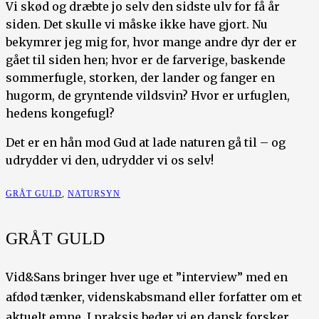
Vi skød og dræbte jo selv den sidste ulv for få år
siden. Det skulle vi måske ikke have gjort. Nu
bekymrer jeg mig for, hvor mange andre dyr der er
gået til siden hen; hvor er de farverige, baskende
sommerfugle, storken, der lander og fanger en
hugorm, de gryntende vildsvin? Hvor er urfuglen,
hedens kongefugl?
Det er en hån mod Gud at lade naturen gå til – og
udrydder vi den, udrydder vi os selv!
GRÅT GULD
,
NATURSYN
GRÅT GULD
Vid&Sans bringer hver uge et ”interview” med en
afdød tænker, videnskabsmand eller forfatter om et
aktuelt emne. I praksis beder vi en dansk forsker