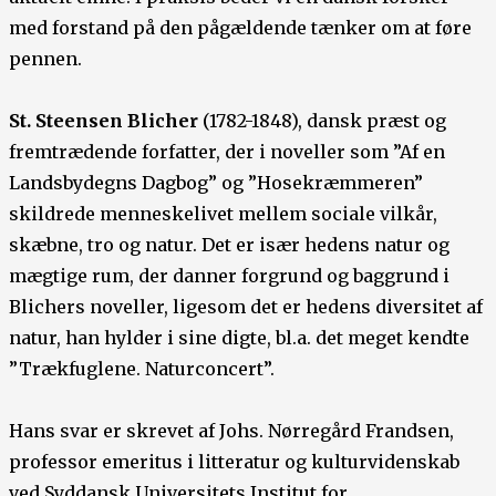
med forstand på den pågældende tænker om at føre
pennen.
St. Steensen Blicher
(1782-1848), dansk præst og
fremtrædende forfatter, der i noveller som ”Af en
Landsbydegns Dagbog” og ”Hosekræmmeren”
skildrede menneskelivet mellem sociale vilkår,
skæbne, tro og natur. Det er især hedens natur og
mægtige rum, der danner forgrund og baggrund i
Blichers noveller, ligesom det er hedens diversitet af
natur, han hylder i sine digte, bl.a. det meget kendte
”Trækfuglene. Naturconcert”.
Hans svar er skrevet af Johs. Nørregård Frandsen,
professor emeritus i litteratur og kulturvidenskab
ved Syddansk Universitets Institut for