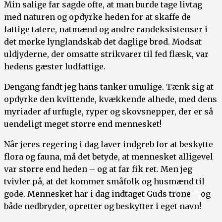
Min salige far sagde ofte, at man burde tage livtag
med naturen og opdyrke heden for at skaffe de
fattige tatere, natmænd og andre randeksistenser i
det mørke lynglandskab det daglige brød. Modsat
uldjyderne, der omsatte strikvarer til fed flæsk, var
hedens gæster ludfattige.
Dengang fandt jeg hans tanker umulige. Tænk sig at
opdyrke den kvittende, kvækkende alhede, med dens
myriader af urfugle, ryper og skovsnepper, der er så
uendeligt meget større end mennesket!
Når jeres regering i dag laver indgreb for at beskytte
flora og fauna, må det betyde, at mennesket alligevel
var større end heden – og at far fik ret. Men jeg
tvivler på, at det kommer småfolk og husmænd til
gode. Mennesket har i dag indtaget Guds trone – og
både nedbryder, opretter og beskytter i eget navn!