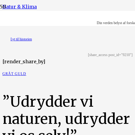
Natur & Klima
Illustration: Lotus Pedersen
Din verden belyst af forsk
Lyt til historien
[share_access post_id="9210"]
[render_share_by]
GRÅT GULD
”Udrydder vi
naturen, udrydder