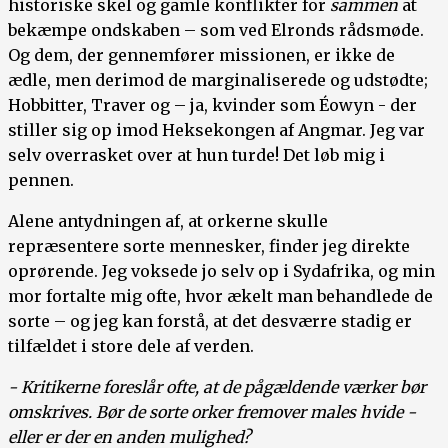
historiske skel og gamle konflikter for
sammen
at
bekæmpe ondskaben – som ved Elronds rådsmøde.
Og dem, der gennemfører missionen, er ikke de
ædle, men derimod de marginaliserede og udstødte;
Hobbitter, Traver og – ja, kvinder som Éowyn - der
stiller sig op imod Heksekongen af Angmar. Jeg var
selv overrasket over at hun turde! Det løb mig i
pennen.
Alene antydningen af, at orkerne skulle
repræsentere sorte mennesker, finder jeg direkte
oprørende. Jeg voksede jo selv op i Sydafrika, og min
mor fortalte mig ofte, hvor ækelt man behandlede de
sorte – og jeg kan forstå, at det desværre stadig er
tilfældet i store dele af verden.
- Kritikerne foreslår ofte, at de pågældende værker bør
omskrives. Bør de sorte orker fremover males hvide -
eller er der en anden mulighed?