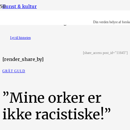
Kunst & kultur
Illustration: Ruth-Anne Degn Dausell
Din verden belyst af forsk
Lyt til historien
[share_access post_id="11645"]
[render_share_by]
GRÅT GULD
”Mine orker er
ikke racistiske!”