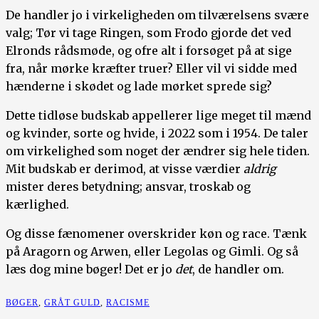
De handler jo i virkeligheden om tilværelsens svære
valg; Tør vi tage Ringen, som Frodo gjorde det ved
Elronds rådsmøde, og ofre alt i forsøget på at sige
fra, når mørke kræfter truer? Eller vil vi sidde med
hænderne i skødet og lade mørket sprede sig?
Dette tidløse budskab appellerer lige meget til mænd
og kvinder, sorte og hvide, i 2022 som i 1954. De taler
om virkelighed som noget der ændrer sig hele tiden.
Mit budskab er derimod, at visse værdier
aldrig
mister deres betydning; ansvar, troskab og
kærlighed.
Og disse fænomener overskrider køn og race. Tænk
på Aragorn og Arwen, eller Legolas og Gimli. Og så
læs dog mine bøger! Det er jo
det
, de handler om.
BØGER
,
GRÅT GULD
,
RACISME