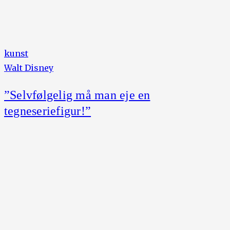
kunst
Walt Disney
”Selvfølgelig må man eje en
tegneseriefigur!”