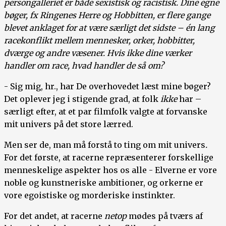
persongalleriet er både sexistisk og racistisk. Dine egne
bøger, fx Ringenes Herre og Hobbitten, er flere gange
blevet anklaget for at være særligt det sidste – én lang
racekonflikt mellem mennesker, orker, hobbitter,
dværge og andre væsener. Hvis ikke dine værker
handler om race, hvad handler de så om?
- Sig mig, hr., har De overhovedet læst mine bøger?
Det oplever jeg i stigende grad, at folk
ikke
har –
særligt efter, at et par filmfolk valgte at forvanske
mit univers på det store lærred.
Men ser de, man må forstå to ting om mit univers
.
For det første, at racerne repræsenterer forskellige
menneskelige aspekter hos os alle - Elverne er vore
noble og kunstneriske ambitioner, og orkerne er
vore egoistiske og morderiske instinkter.
For det andet, at racerne
netop
mødes på tværs af