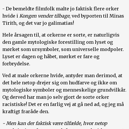
- De bemeldte filmfolk malte jo faktisk flere orker
hvide i
Kongen vender tilbage
, ved byporten til Minas
Tirith, og det var jo galimatias!
Hele årsagen til, at orkerne er sorte, er naturligvis
den gamle mytologiske forestilling om lyset og
mørket som ursymboler, som universelle modpoler.
Lyset er dagen og håbet, mørket er fare og
forbrydelse.
Ved at male orkerne hvide, antyder man derimod, at
det hele netop drejer sig om hudfarve og ikke om
mytologiske symboler og menneskelige grundvilkår.
Og derved har man jo selv gjort de sorte orker
racistiske! Det er en farlig vej at gå ned ad, og jeg må
kraftigt fraråde den.
- Men kan der faktisk være tilfælde, hvor netop