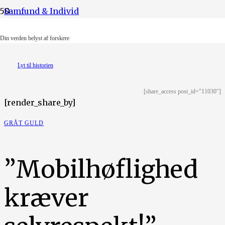
Samfund & Individ
Illustration: Lotus Pedersen
Din verden belyst af forskere
Lyt til historien
[share_access post_id="11030"]
[render_share_by]
GRÅT GULD
”Mobilhøflighed
kræver