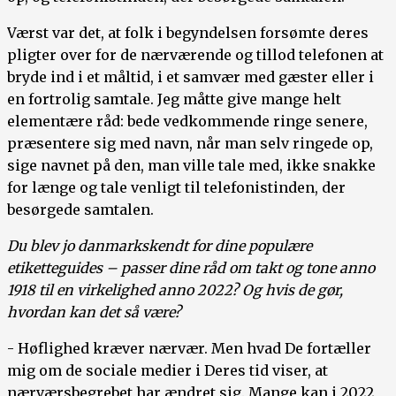
Værst var det, at folk i begyndelsen forsømte deres
pligter over for de nærværende og tillod telefonen at
bryde ind i et måltid, i et samvær med gæster eller i
en fortrolig samtale. Jeg måtte give mange helt
elementære råd: bede vedkommende ringe senere,
præsentere sig med navn, når man selv ringede op,
sige navnet på den, man ville tale med, ikke snakke
for længe og tale venligt til telefonistinden, der
besørgede samtalen.
Du blev jo danmarkskendt for dine populære
etiketteguides – passer dine råd om takt og tone anno
1918 til en virkelighed anno 2022? Og hvis de gør,
hvordan kan det så være?
- Høflighed kræver nærvær. Men hvad De fortæller
mig om de sociale medier i Deres tid viser, at
nærværsbegrebet har ændret sig. Mange kan i 2022