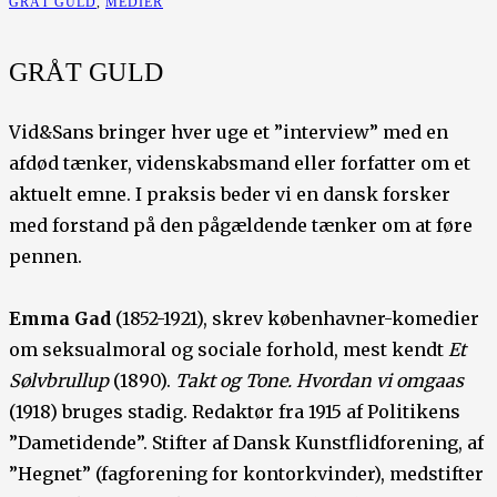
GRÅT GULD
,
MEDIER
GRÅT GULD
Vid&Sans bringer hver uge et ”interview” med en
afdød tænker, videnskabsmand eller forfatter om et
aktuelt emne. I praksis beder vi en dansk forsker
med forstand på den pågældende tænker om at føre
pennen.
Emma Gad
(1852-1921), skrev københavner-komedier
om seksualmoral og sociale forhold, mest kendt
Et
Sølvbrullup
(1890).
Takt og Tone. Hvordan vi omgaas
(1918) bruges stadig. Redaktør fra 1915 af Politikens
”Dametidende”. Stifter af Dansk Kunstflidforening, af
”Hegnet” (fagforening for kontorkvinder), medstifter