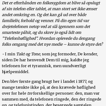
Det er efterhånden en folkesygdom at blive så opslugt
af sin telefon eller tablet, at man stort set ikke ænser
andet omkring en. Og det kan gå ud over både
familieliv, forhold og venner. På din egen tid var
drejetelefonen netop ved at slå igennem som det
smarteste påhit, og du skrev jo også lidt om
”Telefonhøflighed”. Hvordan oplevede du dengang
folks omgang med det nye medie – kunne de styre det?
-
I min
Takt og Tone
, som jeg formoder, De kender,
siden De har henvendt Dem til mig, kaldte jeg
telefonen for et tyrannisk, men uundværligt
hjælpemiddel.
Den blev første gang brugt her i landet i 1877, og
mange tænkte ikke på, at den krævede høflighed
over for hele
tre
forskellige personer: den, man var
sammen med, da telefonen ringede, den der ringede
op, og telefonistinden, der besørgede samtalen.