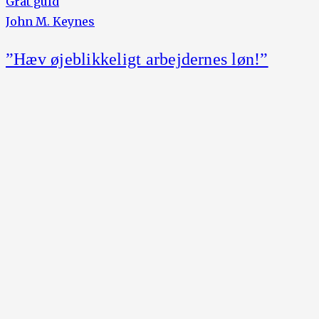
Gråt guld
John M. Keynes
”Hæv øjeblikkeligt arbejdernes løn!”