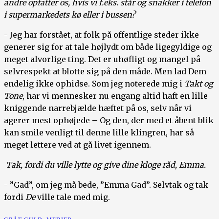
andre opfatter os, hvis vi f.eks. står og snakker i telefon
i supermarkedets kø eller i bussen?
- Jeg har forstået, at folk på offentlige steder ikke
generer sig for at tale højlydt om både ligegyldige og
meget alvorlige ting. Det er uhøfligt og mangel på
selvrespekt at blotte sig på den måde. Men lad Dem
endelig ikke ophidse. Som jeg noterede mig i
Takt og
Tone
, har vi mennesker nu engang altid haft en lille
kniggende narrebjælde hæftet på os, selv når vi
agerer mest ophøjede – Og den, der med et åbent blik
kan smile venligt til denne lille klingren, har så
meget lettere ved at gå livet igennem.
Tak, fordi du ville lytte og give dine kloge råd, Emma.
- ”Gad”, om jeg må bede, ”Emma Gad”. Selvtak og tak
fordi
De
ville tale med mig.