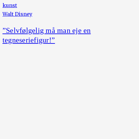
kunst
Walt Disney
”Selvfølgelig må man eje en
tegneseriefigur!”