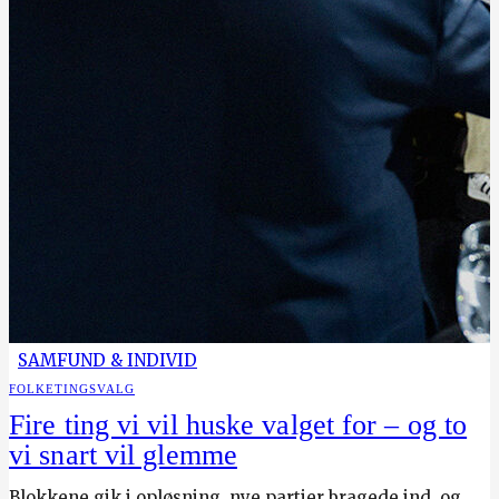
SAMFUND & INDIVID
FOLKETINGSVALG
Fire ting vi vil huske valget for – og to
vi snart vil glemme
Blokkene gik i opløsning, nye partier bragede ind, og