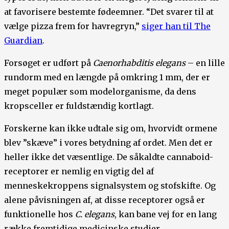
at favorisere bestemte fødeemner. “Det svarer til at
vælge pizza frem for havregryn,”
siger han til The
Guardian
.
Forsøget er udført på
Caenorhabditis elegans
– en lille
rundorm med en længde på omkring 1 mm, der er
meget populær som modelorganisme, da dens
kropsceller er fuldstændig kortlagt.
Forskerne kan ikke udtale sig om, hvorvidt ormene
blev ”skæve” i vores betydning af ordet. Men det er
heller ikke det væsentlige. De såkaldte cannaboid-
receptorer er nemlig en vigtig del af
menneskekroppens signalsystem og stofskifte. Og
alene påvisningen af, at disse receptorer også er
funktionelle hos
C. elegans
, kan bane vej for en lang
række fremtidige medicinske studier.