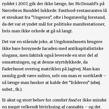
ryddet i 2007, gik der ikke længe, før McDonald’s på
Nørrebros Runddel lukkede. Fastfood-restauranten lå
et stenkast fra ”Ungeren”, ofte i bogstavelig forstand,
da det var et yndet mål for politiske manifestationer,
hvis man ikke orkede at gå så langt.
Det var en stående joke, at Ungdomshusets brugere
ikke bare forsynede facaden med antikapitalistiske
slogans, men faktisk også leverede en stor del af
omsætningen, og at denne styrtdykkede, da
Faderhuset overtog matriklen på Jagtvej. Man kan
nemlig godt være sulten, selv om man er sortklædt –
så længe man husker at kalde det ”fråderen” (ubøj.
subst., fk.).
Et akut og stort behov for
comfort food
er ikke mindst
en meget velkendt bivirkning af cannabis – og det