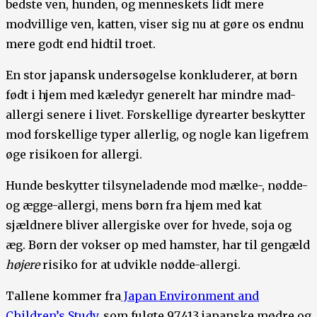
bedste ven, hunden, og menneskets lidt mere
modvillige ven, katten, viser sig nu at gøre os endnu
mere godt end hidtil troet.
En stor japansk undersøgelse konkluderer, at børn
født i hjem med kæledyr generelt har mindre mad-
allergi senere i livet. Forskellige dyrearter beskytter
mod forskellige typer allerlig, og nogle kan ligefrem
øge risikoen for allergi.
Hunde beskytter tilsyneladende mod mælke-, nødde-
og ægge-allergi, mens børn fra hjem med kat
sjældnere bliver allergiske over for hvede, soja og
æg. Børn der vokser op med hamster, har til gengæld
højere
risiko for at udvikle nødde-allergi.
Tallene kommer fra
Japan Environment and
Children’s Study
, som fulgte 97,413 japanske mødre og