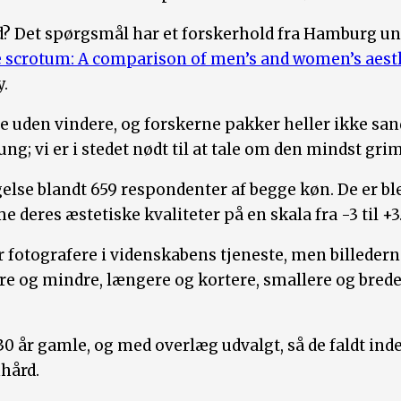
? Det spørgsmål har et forskerhold fra Hamburg 
 scrotum: A comparison of men’s and women’s aest
y.
 uden vindere, og forskerne pakker heller ikke sand
ung; vi er i stedet nødt til at tale om den mindst gri
lse blandt 659 respondenter af begge køn. De er ble
 deres æstetiske kvaliteter på en skala fra -3 til +3
er fotografere i videnskabens tjeneste, men billedern
re og mindre, længere og kortere, smallere og brede
0 år gamle, og med overlæg udvalgt, så de faldt inde
hård.