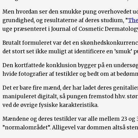
Men hvordan ser den smukke pung overhovedet ud
grundighed, og resultaterne af deres studium, ”
The
uge præsenteret i Journal of Cosmetic Dermatolog
Brutalt formuleret var det en skønhedskonkurrence
det stort set ikke muligt at identificere en ’smuk’ p
Den kortfattede konklusion bygger på en undersøge
hvide fotografier af testikler og bedt om at bedømme
Det er bare fire mænd, der har ladet deres genitali
manipuleret digitalt, så pungen fremstod hhv. stør
ved de øvrige fysiske karakteristika.
Mændene og deres testikler var alle mellem 23 og 3
”normalområdet”. Alligevel var dommen altså sten