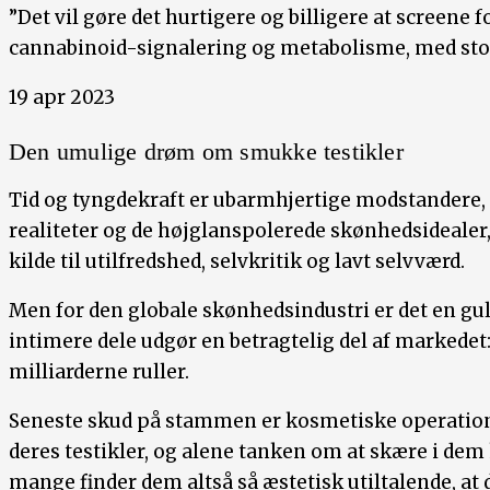
”Det vil gøre det hurtigere og billigere at screene 
cannabinoid-signalering og metabolisme, med stor
19 apr 2023
Den umulige drøm om smukke testikler
Tid og tyngdekraft er ubarmhjertige modstandere,
realiteter og de højglanspolerede skønhedsidealer, 
kilde til utilfredshed, selvkritik og lavt selvværd.
Men for den globale skønhedsindustri er det en gu
intimere dele udgør en betragtelig del af markede
milliarderne ruller.
Seneste skud på stammen er kosmetiske operatio
deres testikler, og alene tanken om at skære i de
mange finder dem altså så æstetisk utiltalende, at d