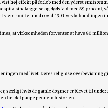
vist høj effekt på forløb med den yderst smitsomm
hospitalsindlæggelse og dødsfald med 89 procent, så
 at være smittet med covid-19. Gives behandlingen i
Times, at virksomheden forventer at have 80 millione
 meningen med livet. Deres religiøse overbevisning g
 her, særligt hvis de gamle dogmer er blevet til und
t en hel del gange gennem historien.