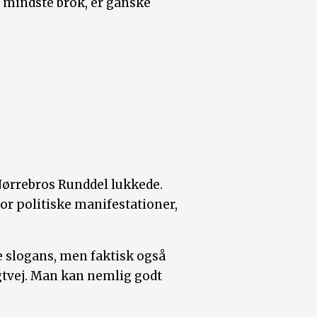
t mindste brok, er ganske
Nørrebros Runddel lukkede.
for politiske manifestationer,
e slogans, men faktisk også
gtvej. Man kan nemlig godt