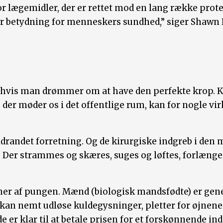
for lægemidler, der er rettet mod en lang række protei
 betydning for menneskers sundhed,” siger Shawn L
 hvis man drømmer om at have den perfekte krop. K
der møder os i det offentlige rum, kan for nogle vir
ldrandet forretning. Og de kirurgiske indgreb i de
t: Der strammes og skæres, suges og løftes, forlæn
ner af pungen. Mænd (biologisk mandsfødte) er ge
m kan nemt udløse kuldegysninger, pletter for øjnen
e er klar til at betale prisen for et forskønnende ind