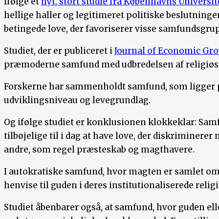
Ifølge et
nyt, stort studie fra Københavns Universit
hellige haller og legitimeret politiske beslutninge
betingede love, der favoriserer visse samfundsgrup
Studiet, der er publiceret i
Journal of Economic Gr
præmoderne samfund med udbredelsen af religiøse
Forskerne har sammenholdt samfund, som ligger
udviklingsniveau og levegrundlag.
Og ifølge studiet er konklusionen klokkeklar: Sam
tilbøjelige til i dag at have love, der diskriminerer
andre, som regel præsteskab og magthavere.
I autokratiske samfund, hvor magten er samlet om én
henvise til guden i deres institutionaliserede reli
Studiet åbenbarer også, at samfund, hvor guden e