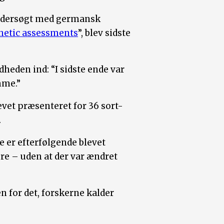
undersøgt med germansk
hetic assessments
”, blev sidste
heden ind: “I sidste ende var
mme.”
vet præsenteret for 36 sort-
.
e er efterfølgende blevet
re – uden at der var ændret
n for det, forskerne kalder