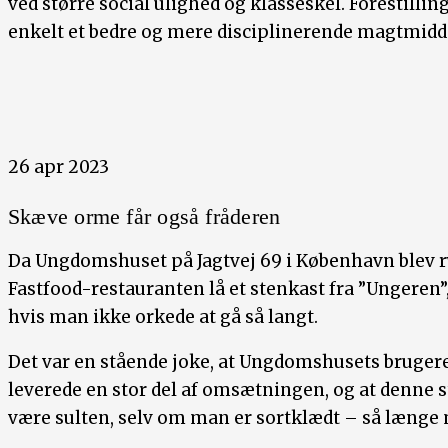
ved større social ulighed og klasseskel. Forestilli
enkelt et bedre og mere disciplinerende magtmiddel
26 apr 2023
Skæve orme får også fråderen
Da Ungdomshuset på Jagtvej 69 i København blev ry
Fastfood-restauranten lå et stenkast fra ”Ungeren”, 
hvis man ikke orkede at gå så langt.
Det var en stående joke, at Ungdomshusets brugere
leverede en stor del af omsætningen, og at denne 
være sulten, selv om man er sortklædt – så længe man