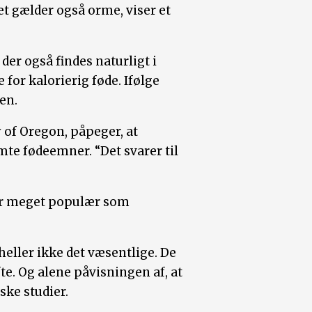
t gælder også orme, viser et
er også findes naturligt i
for kalorierig føde. Ifølge
en.
y of Oregon, påpeger, at
mte fødeemner. “Det svarer til
er meget populær som
heller ikke det væsentlige. De
e. Og alene påvisningen af, at
ske studier.