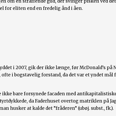
ngen om en straffende gud, der svinger pisken ved de
 for eliten end en fredelig ånd i åen.
ddet i 2007, gik der ikke længe, før McDonald’s på 
ofte i bogstavelig forstand, da det var et yndet mål 
 ikke bare forsynede facaden med antikapitalistisk
styrtdykkede, da Faderhuset overtog matriklen på Ja
 husker at kalde det ”fråderen” (ubøj. subst., fk.).