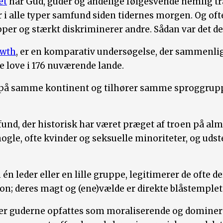
et
har Gud, guder og åndelige følgesvende nemlig træ
r i alle typer samfund siden tidernes morgen. Og ofte
per og stærkt diskriminerer andre. Sådan var det de
owth
, er en komparativ undersøgelse, der sammenlig
 love i 176 nuværende lande.
 på samme kontinent og tilhører samme sproggru
fund, der historisk har været præget af troen på al
 nogle, ofte kvinder og seksuelle minoriteter, og udst
 leder eller en lille gruppe, legitimerer de ofte de
gion; deres magt og (ene)vælde er direkte blåstemple
ller guderne opfattes som moraliserende og dominer