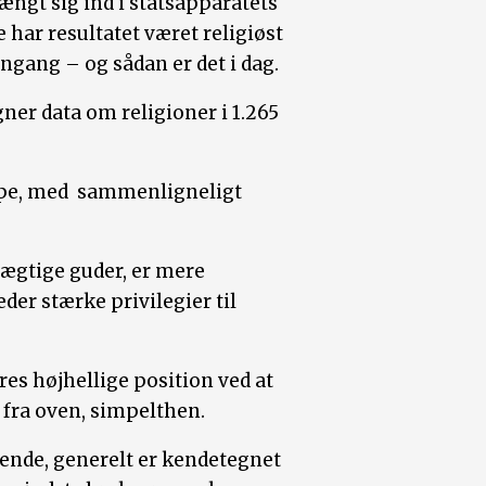
ngt sig ind i statsapparatets
 har resultatet været religiøst
ngang – og sådan er det i dag.
ner data om religioner i 1.265
ppe, med sammenligneligt
mægtige guder, er mere
eder stærke privilegier til
res højhellige position ved at
t fra oven, simpelthen.
ende, generelt er kendetegnet