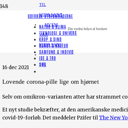
TIL
VID&SANS
UDFORSK STOFOMRÅDERNE
HVEM
NATUR & KLIMA
Nyt fra forskningen
Din verden belyst af forskere
TEKNOLOGI & UNIVERS
VAR
KROP & SIND
VID&SANS
KUNST & KULTUR
SAMFUND & INDIVID
IDE & TRO
SØG
16 dec 2021
Lovende corona-pille lige om hjørnet
Selv om omikron-varianten atter har strammet coro
Et nyt studie bekræfter, at den amerikanske medic
covid-19-forløb. Det meddeler Pzifer til
The New Yo