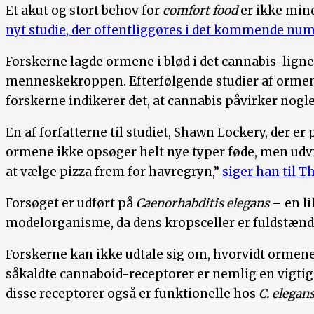
Et akut og stort behov for
comfort food
er ikke mind
nyt studie, der offentliggøres i det kommende nu
Forskerne lagde ormene i blød i det cannabis-ligne
menneskekroppen. Efterfølgende studier af ormenes 
forskerne indikerer det, at cannabis påvirker nogl
En af forfatterne til studiet, Shawn Lockery, der e
ormene ikke opsøger helt nye typer føde, men udvis
at vælge pizza frem for havregryn,”
siger han til T
Forsøget er udført på
Caenorhabditis elegans
– en l
modelorganisme, da dens kropsceller er fuldstændi
Forskerne kan ikke udtale sig om, hvorvidt ormene 
såkaldte cannaboid-receptorer er nemlig en vigtig
disse receptorer også er funktionelle hos
C. elegan