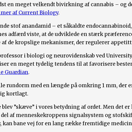
st en meget velkendt bivirkning af cannabis – og de
mmer af Current Biology
.
nde stof anandamid – et såkaldte endocannabinoid, d
adfærd viste, at de udviklede en stærk præference 
e af de kropslige mekanismer, der regulerer appetitt
r professor i biologi og neurovidenskab ved Universit
er en meget tydelig tendens til at favorisere beste
he Guardian
.
ille rundorm med en længde på omkring 1 mm, der 
g kortlagt.
blev ”skæve” i vores betydning af ordet. Men det er 
 del af menneskekroppens signalsystem og stofskift
s
, kan bane vej for en lang række fremtidige medicin