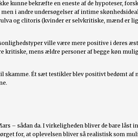
kke kunne bekræfte en eneste af de hypoteser, forsk
e, men i andre undersøgelser af intime skønhedsideal
vulva og clitoris (kvinder er selvkritiske, mænd er l
rsonlighedstyper ville være mere positive i deres æ
ere kritiske, mens ældre personer af begge køn mulig
l skamme. Ét sæt testikler blev positivt bedømt af
ne.
 Mars – sådan da. I virkeligheden bliver de bare låst 
get for, at oplevelsen bliver så realistisk som muli