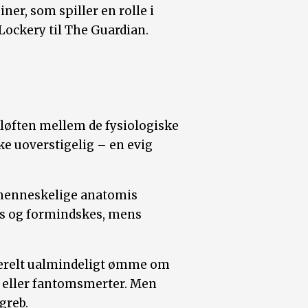
ner, som spiller en rolle i
ockery til The Guardian.
løften mellem de fysiologiske
ke uoverstigelig – en evig
n menneskelige anatomis
ges og formindskes, mens
nerelt ualmindeligt ømme om
e eller fantomsmerter. Men
greb.