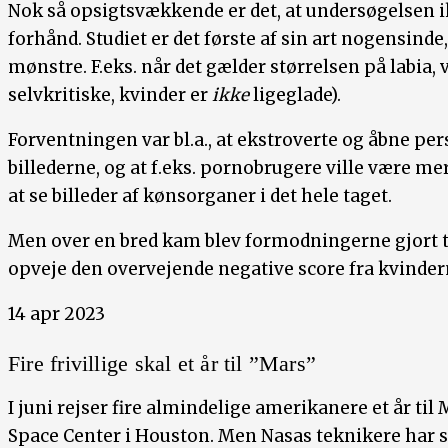
Nok så opsigtsvækkende er det, at undersøgelsen i
forhånd. Studiet er det første af sin art nogensind
mønstre. F.eks. når det gælder størrelsen på labia, 
selvkritiske, kvinder er
ikke
ligeglade).
Forventningen var bl.a., at ekstroverte og åbne pe
billederne, og at f.eks. pornobrugere ville være m
at se billeder af kønsorganer i det hele taget.
Men over en bred kam blev formodningerne gjort ti
opveje den overvejende negative score fra kvinder
14 apr 2023
Fire frivillige skal et år til ”Mars”
I juni rejser fire almindelige amerikanere et år til
Space Center i Houston. Men Nasas teknikere har sør