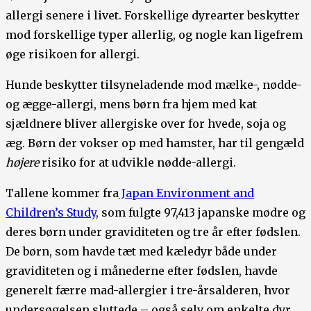
allergi senere i livet. Forskellige dyrearter beskytter
mod forskellige typer allerlig, og nogle kan ligefrem
øge risikoen for allergi.
Hunde beskytter tilsyneladende mod mælke-, nødde-
og ægge-allergi, mens børn fra hjem med kat
sjældnere bliver allergiske over for hvede, soja og
æg. Børn der vokser op med hamster, har til gengæld
højere
risiko for at udvikle nødde-allergi.
Tallene kommer fra
Japan Environment and
Children’s Study
, som fulgte 97,413 japanske mødre og
deres børn under graviditeten og tre år efter fødslen.
De børn, som havde tæt med kæledyr både under
graviditeten og i månederne efter fødslen, havde
generelt færre mad-allergier i tre-årsalderen, hvor
undersøgelsen sluttede – også selv om enkelte dyr