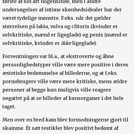
første af sin art nogensinde, men i andre
undersøgelser af intime skønhedsidealer har der
været tydelige mønstre. F.eks. når det gælder
størrelsen på labia, vulva og clitoris (kvinder er
selvkritiske, mænd er ligeglade) og penis (mænd er
selvkritiske, kvinder er
ikke
ligeglade).
Forventningen var bl.a., at ekstroverte og åbne
personlighedstyper ville være mere positive i deres
æstetiske bedømmelse af billederne, og at f.eks.
pornobrugere ville være mere kritiske, mens ældre
personer af begge køn muligvis ville reagere
negativt på at se billeder af kønsorganer i det hele
taget.
Men over en bred kam blev formodningerne gjort til
skamme. Ét sæt testikler blev positivt bedømt af