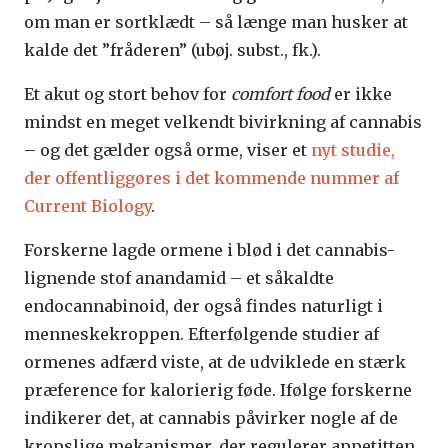
om man er sortklædt – så længe man husker at
kalde det ”fråderen” (ubøj. subst., fk.).
Et akut og stort behov for
comfort food
er ikke
mindst en meget velkendt bivirkning af cannabis
– og det gælder også orme, viser et
nyt studie,
der offentliggøres i det kommende nummer af
Current Biology
.
Forskerne lagde ormene i blød i det cannabis-
lignende stof anandamid – et såkaldte
endocannabinoid, der også findes naturligt i
menneskekroppen. Efterfølgende studier af
ormenes adfærd viste, at de udviklede en stærk
præference for kalorierig føde. Ifølge forskerne
indikerer det, at cannabis påvirker nogle af de
kropslige mekanismer, der regulerer appetitten.