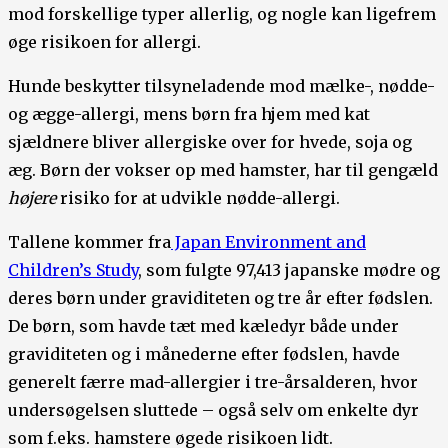
mod forskellige typer allerlig, og nogle kan ligefrem
øge risikoen for allergi.
Hunde beskytter tilsyneladende mod mælke-, nødde-
og ægge-allergi, mens børn fra hjem med kat
sjældnere bliver allergiske over for hvede, soja og
æg. Børn der vokser op med hamster, har til gengæld
højere
risiko for at udvikle nødde-allergi.
Tallene kommer fra
Japan Environment and
Children’s Study
, som fulgte 97,413 japanske mødre og
deres børn under graviditeten og tre år efter fødslen.
De børn, som havde tæt med kæledyr både under
graviditeten og i månederne efter fødslen, havde
generelt færre mad-allergier i tre-årsalderen, hvor
undersøgelsen sluttede – også selv om enkelte dyr
som f.eks. hamstere øgede risikoen lidt.