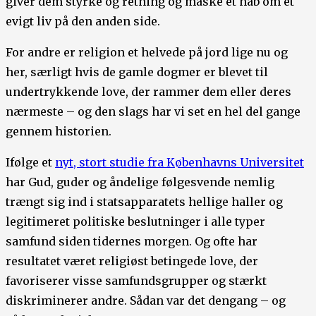
giver dem styrke og retning og måske et håb om et
evigt liv på den anden side.
For andre er religion et helvede på jord lige nu og
her, særligt hvis de gamle dogmer er blevet til
undertrykkende love, der rammer dem eller deres
nærmeste – og den slags har vi set en hel del gange
gennem historien.
Ifølge et
nyt, stort studie fra Københavns Universitet
har Gud, guder og åndelige følgesvende nemlig
trængt sig ind i statsapparatets hellige haller og
legitimeret politiske beslutninger i alle typer
samfund siden tidernes morgen. Og ofte har
resultatet været religiøst betingede love, der
favoriserer visse samfundsgrupper og stærkt
diskriminerer andre. Sådan var det dengang – og