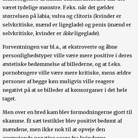
været tydelige mønstre. F.eks. når det gælder
størrelsen på labia, vulva og clitoris (kvinder er
selvkritiske, mænd er ligeglade) og penis (mænd er
selvkritiske, kvinder er
ikke
ligeglade).
Forventningen var bl.a., at ekstroverte og åbne
personlighedstyper ville være mere positive i deres
æstetiske bedømmelse af billederne, og at f.eks.
pornobrugere ville være mere kritiske, mens ældre
personer af begge køn muligvis ville reagere
negativt på at se billeder af kønsorganer i det hele
taget.
Men over en bred kam blev formodningerne gjort til
skamme. Ét sæt testikler blev positivt bedømt af
mændene, men ikke nok til at opveje den
overvejende negative score fra kvinderne.