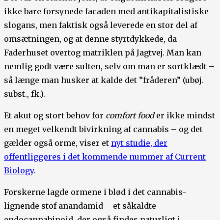
ikke bare forsynede facaden med antikapitalistiske
slogans, men faktisk også leverede en stor del af
omsætningen, og at denne styrtdykkede, da
Faderhuset overtog matriklen på Jagtvej. Man kan
nemlig godt være sulten, selv om man er sortklædt –
så længe man husker at kalde det ”fråderen” (ubøj.
subst., fk.).
Et akut og stort behov for
comfort food
er ikke mindst
en meget velkendt bivirkning af cannabis – og det
gælder også orme, viser et
nyt studie, der
offentliggøres i det kommende nummer af Current
Biology
.
Forskerne lagde ormene i blød i det cannabis-
lignende stof anandamid – et såkaldte
endocannabinoid, der også findes naturligt i