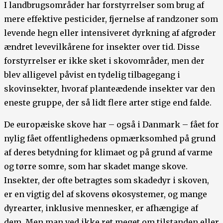
I landbrugsområder har forstyrrelser som brug af
mere effektive pesticider, fjernelse af randzoner som
levende hegn eller intensiveret dyrkning af afgrøder
ændret levevilkårene for insekter over tid. Disse
forstyrrelser er ikke sket i skovområder, men der
blev alligevel påvist en tydelig tilbagegang i
skovinsekter, hvoraf planteædende insekter var den
eneste gruppe, der så lidt flere arter stige end falde.
De europæiske skove har – også i Danmark – fået for
nylig fået offentlighedens opmærksomhed på grund
af deres betydning for klimaet og på grund af varme
og tørre somre, som har skadet mange skove.
Insekter, der ofte betragtes som skadedyr i skoven,
er en vigtig del af skovens økosystemer, og mange
dyrearter, inklusive mennesker, er afhængige af
dem. Men man ved ikke ret meget om tilstanden eller