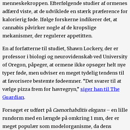
menneskekroppen. Efterfølgende studier af ormenes
adfærd viste, at de udviklede en stærk præference for
kalorierig føde. Ifølge forskerne indikerer det, at
cannabis påvirker nogle af de kropslige
mekanismer, der regulerer appetitten.
En af forfatterne til studiet, Shawn Lockery, der er
professor i biologi og neurovidenskab ved University
of Oregon, påpeger, at ormene ikke opsøger helt nye
typer føde, men udviser en meget tydelig tendens til
at favorisere bestemte fødeemner. “Det svarer til at
vælge pizza frem for havregryn,”
siger han til The
Guardian
.
Forsøget er udført på
Caenorhabditis elegans
– en lille
rundorm med en længde på omkring 1 mm, der er
meget populær som modelorganisme, da dens