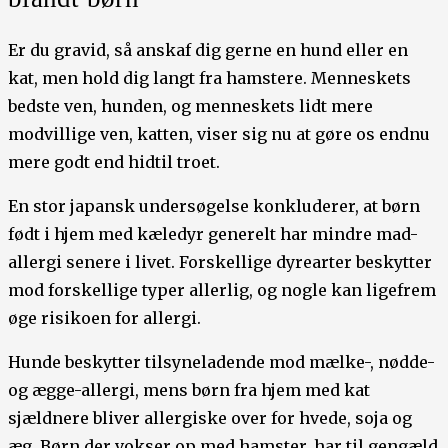
Er du gravid, så anskaf dig gerne en hund eller en
kat, men hold dig langt fra hamstere. Menneskets
bedste ven, hunden, og menneskets lidt mere
modvillige ven, katten, viser sig nu at gøre os endnu
mere godt end hidtil troet.
En stor japansk undersøgelse konkluderer, at børn
født i hjem med kæledyr generelt har mindre mad-
allergi senere i livet. Forskellige dyrearter beskytter
mod forskellige typer allerlig, og nogle kan ligefrem
øge risikoen for allergi.
Hunde beskytter tilsyneladende mod mælke-, nødde-
og ægge-allergi, mens børn fra hjem med kat
sjældnere bliver allergiske over for hvede, soja og
æg. Børn der vokser op med hamster, har til gengæld