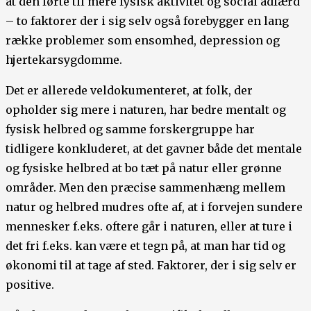
at den førte til mere fysisk aktivitet og social adfærd
– to faktorer der i sig selv også forebygger en lang
række problemer som ensomhed, depression og
hjertekarsygdomme.
Det er allerede veldokumenteret, at folk, der
opholder sig mere i naturen, har bedre mentalt og
fysisk helbred og samme forskergruppe har
tidligere konkluderet, at det gavner både det mentale
og fysiske helbred at bo tæt på natur eller grønne
områder. Men den præcise sammenhæng mellem
natur og helbred mudres ofte af, at i forvejen sundere
mennesker f.eks. oftere går i naturen, eller at ture i
det fri f.eks. kan være et tegn på, at man har tid og
økonomi til at tage af sted. Faktorer, der i sig selv er
positive.