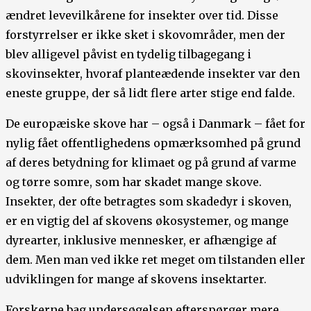
ændret levevilkårene for insekter over tid. Disse
forstyrrelser er ikke sket i skovområder, men der
blev alligevel påvist en tydelig tilbagegang i
skovinsekter, hvoraf planteædende insekter var den
eneste gruppe, der så lidt flere arter stige end falde.
De europæiske skove har – også i Danmark – fået for
nylig fået offentlighedens opmærksomhed på grund
af deres betydning for klimaet og på grund af varme
og tørre somre, som har skadet mange skove.
Insekter, der ofte betragtes som skadedyr i skoven,
er en vigtig del af skovens økosystemer, og mange
dyrearter, inklusive mennesker, er afhængige af
dem. Men man ved ikke ret meget om tilstanden eller
udviklingen for mange af skovens insektarter.
Forskerne bag undersøgelsen efterspørger mere