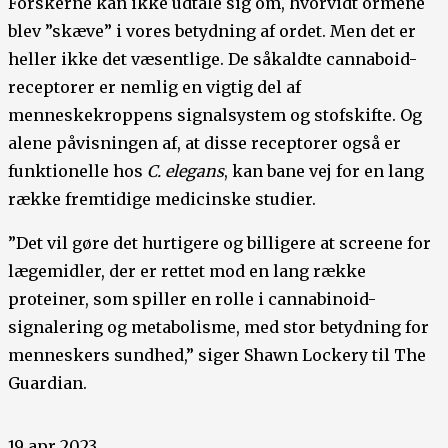
Forskerne kan ikke udtale sig om, hvorvidt ormene
blev ”skæve” i vores betydning af ordet. Men det er
heller ikke det væsentlige. De såkaldte cannaboid-
receptorer er nemlig en vigtig del af
menneskekroppens signalsystem og stofskifte. Og
alene påvisningen af, at disse receptorer også er
funktionelle hos
C. elegans
, kan bane vej for en lang
række fremtidige medicinske studier.
”Det vil gøre det hurtigere og billigere at screene for
lægemidler, der er rettet mod en lang række
proteiner, som spiller en rolle i cannabinoid-
signalering og metabolisme, med stor betydning for
menneskers sundhed,” siger Shawn Lockery til The
Guardian.
19 apr 2023