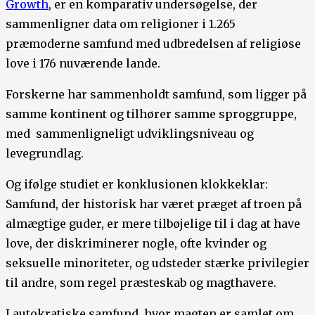
Growth
, er en komparativ undersøgelse, der
sammenligner data om religioner i 1.265
præmoderne samfund med udbredelsen af religiøse
love i 176 nuværende lande.
Forskerne har sammenholdt samfund, som ligger på
samme kontinent og tilhører samme sproggruppe,
med sammenligneligt udviklingsniveau og
levegrundlag.
Og ifølge studiet er konklusionen klokkeklar:
Samfund, der historisk har været præget af troen på
almægtige guder, er mere tilbøjelige til i dag at have
love, der diskriminerer nogle, ofte kvinder og
seksuelle minoriteter, og udsteder stærke privilegier
til andre, som regel præsteskab og magthavere.
I autokratiske samfund, hvor magten er samlet om