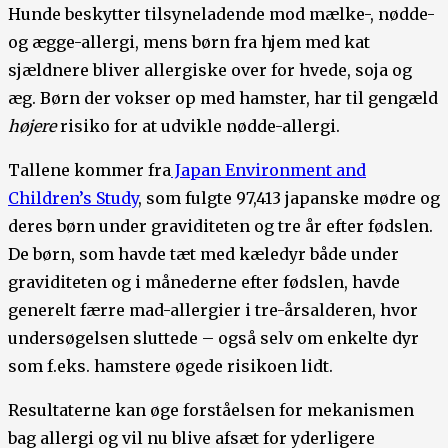
Hunde beskytter tilsyneladende mod mælke-, nødde-
og ægge-allergi, mens børn fra hjem med kat
sjældnere bliver allergiske over for hvede, soja og
æg. Børn der vokser op med hamster, har til gengæld
højere
risiko for at udvikle nødde-allergi.
Tallene kommer fra
Japan Environment and
Children’s Study
, som fulgte 97,413 japanske mødre og
deres børn under graviditeten og tre år efter fødslen.
De børn, som havde tæt med kæledyr både under
graviditeten og i månederne efter fødslen, havde
generelt færre mad-allergier i tre-årsalderen, hvor
undersøgelsen sluttede – også selv om enkelte dyr
som f.eks. hamstere øgede risikoen lidt.
Resultaterne kan øge forståelsen for mekanismen
bag allergi og vil nu blive afsæt for yderligere