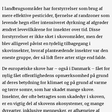
I landbrugsområder har forstyrrelser som brug af
mere effektive pesticider, fjernelse af randzoner som
levende hegn eller intensiveret dyrkning af afgrøder
ændret levevilkårene for insekter over tid. Disse
forstyrrelser er ikke sket i skovområder, men der
blev alligevel påvist en tydelig tilbagegang i
skovinsekter, hvoraf planteædende insekter var den
eneste gruppe, der så lidt flere arter stige end falde.
De europæiske skove har – også i Danmark – fået for
nylig fået offentlighedens opmærksomhed på grund
af deres betydning for klimaet og på grund af varme
og tørre somre, som har skadet mange skove.
Insekter, der ofte betragtes som skadedyr i skoven,
er en vigtig del af skovens økosystemer, og mange
dyrearter, inklusive mennesker, er afhængige af