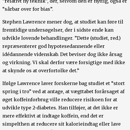
“relativt ny teknik”, der, selvom den er nyttig, også er
“sårbar over for bias”.
Stephen Lawrence mener dog, at studiet kan føre til
fremtidige undersøgelser, der i sidste ende kan
udvikle lovende behandlinger. ”Dette (studiet, red.)
repræsenterer god hypotesedannende eller
idédannende videnskab. Det beviser dog ikke årsag
og virkning. Vi skal derfor være forsigtige med ikke
at skynde os at overfortolke det.”
Ifølge Lawrence laver forskerne bag studiet et “stort
spring i tro” ved at antage, at vægttabet forårsaget af
øget koffeinforbrug ville reducere risikoen for at
udvikle type 2-diabetes. Han tilføjer, at det ikke er
mere effektivt at indtage koffein, end det er
simpelthen at reducere sit kalorieindtag eller lave