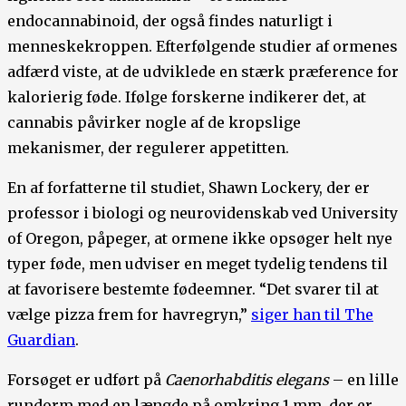
endocannabinoid, der også findes naturligt i
menneskekroppen. Efterfølgende studier af ormenes
adfærd viste, at de udviklede en stærk præference for
kalorierig føde. Ifølge forskerne indikerer det, at
cannabis påvirker nogle af de kropslige
mekanismer, der regulerer appetitten.
En af forfatterne til studiet, Shawn Lockery, der er
professor i biologi og neurovidenskab ved University
of Oregon, påpeger, at ormene ikke opsøger helt nye
typer føde, men udviser en meget tydelig tendens til
at favorisere bestemte fødeemner. “Det svarer til at
vælge pizza frem for havregryn,”
siger han til The
Guardian
.
Forsøget er udført på
Caenorhabditis elegans
– en lille
rundorm med en længde på omkring 1 mm, der er