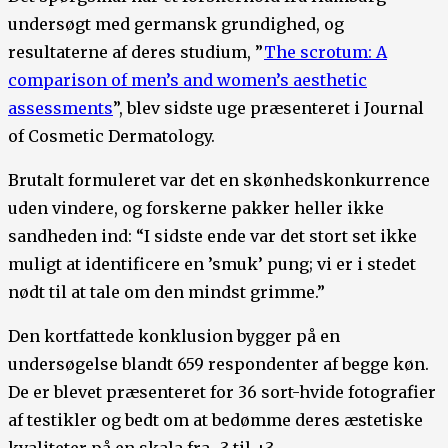
undersøgt med germansk grundighed, og
resultaterne af deres studium, ”
The scrotum: A
comparison of men’s and women’s aesthetic
assessments
”, blev sidste uge præsenteret i Journal
of Cosmetic Dermatology.
Brutalt formuleret var det en skønhedskonkurrence
uden vindere, og forskerne pakker heller ikke
sandheden ind: “I sidste ende var det stort set ikke
muligt at identificere en ’smuk’ pung; vi er i stedet
nødt til at tale om den mindst grimme.”
Den kortfattede konklusion bygger på en
undersøgelse blandt 659 respondenter af begge køn.
De er blevet præsenteret for 36 sort-hvide fotografier
af testikler og bedt om at bedømme deres æstetiske
kvaliteter på en skala fra -3 til +3.