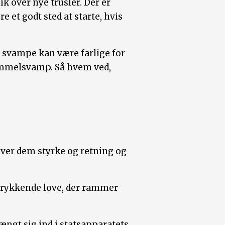
k over nye trusler. Der er
 et godt sted at starte, hvis
e svampe kan være farlige for
kimmelsvamp. Så hvem ved,
iver dem styrke og retning og
ertrykkende love, der rammer
ngt sig ind i statsapparatets