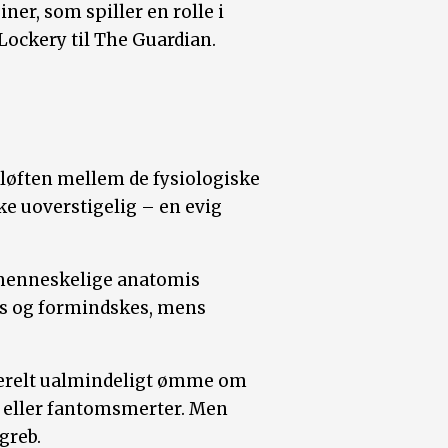
ner, som spiller en rolle i
ockery til The Guardian.
løften mellem de fysiologiske
ke uoverstigelig – en evig
n menneskelige anatomis
ges og formindskes, mens
nerelt ualmindeligt ømme om
e eller fantomsmerter. Men
greb.