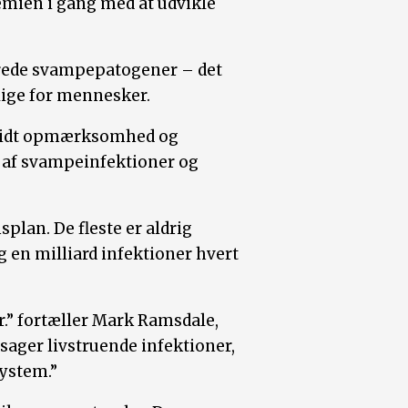
emien i gang med at udvikle
terede svampepatogener – det
lige for mennesker.
t lidt opmærksomhed og
de af svampeinfektioner og
plan. De fleste er aldrig
 en milliard infektioner hvert
r.” fortæller Mark Ramsdale,
sager livstruende infektioner,
ystem.”