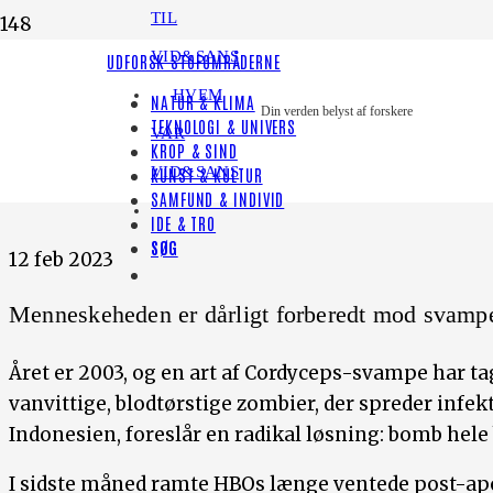
TIL
VID&SANS
UDFORSK STOFOMRÅDERNE
HVEM
NATUR & KLIMA
Nyt fra forskningen
Din verden belyst af forskere
TEKNOLOGI & UNIVERS
VAR
KROP & SIND
VID&SANS
KUNST & KULTUR
SAMFUND & INDIVID
IDE & TRO
SØG
12 feb 2023
Menneskeheden er dårligt forberedt mod svamp
Året er 2003, og en art af Cordyceps-svampe har tag
vanvittige, blodtørstige zombier, der spreder infekt
Indonesien, foreslår en radikal løsning: bomb hele 
I sidste måned ramte HBOs længe ventede post-apok