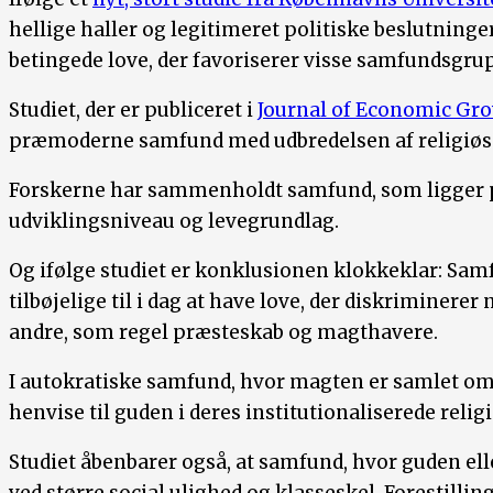
hellige haller og legitimeret politiske beslutninge
betingede love, der favoriserer visse samfundsgrup
Studiet, der er publiceret i
Journal of Economic Gr
præmoderne samfund med udbredelsen af religiøse
Forskerne har sammenholdt samfund, som ligger
udviklingsniveau og levegrundlag.
Og ifølge studiet er konklusionen klokkeklar: Sam
tilbøjelige til i dag at have love, der diskriminerer
andre, som regel præsteskab og magthavere.
I autokratiske samfund, hvor magten er samlet om én
henvise til guden i deres institutionaliserede reli
Studiet åbenbarer også, at samfund, hvor guden e
ved større social ulighed og klasseskel. Forestilli