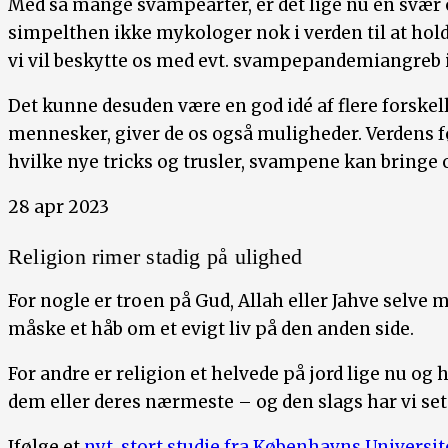
Med så mange svampearter, er det lige nu en svær o
simpelthen ikke mykologer nok i verden til at holde 
vi vil beskytte os med evt. svampepandemiangreb 
Det kunne desuden være en god idé af flere forskel
mennesker, giver de os også muligheder. Verdens f
hvilke nye tricks og trusler, svampene kan bringe 
28 apr 2023
Religion rimer stadig på ulighed
For nogle er troen på Gud, Allah eller Jahve selve
måske et håb om et evigt liv på den anden side.
For andre er religion et helvede på jord lige nu og
dem eller deres nærmeste – og den slags har vi se
Ifølge et
nyt, stort studie fra Københavns Universit