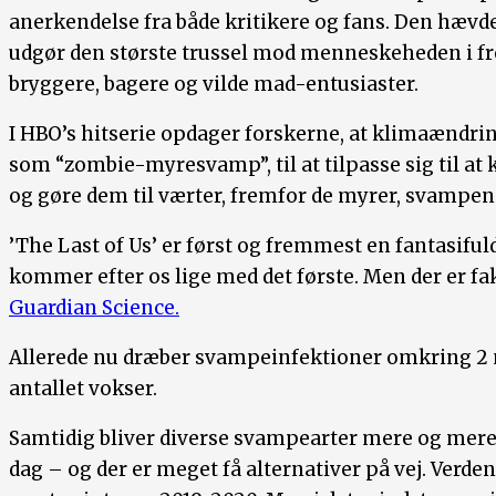
anerkendelse fra både kritikere og fans. Den hævder
udgør den største trussel mod menneskeheden i fr
bryggere, bagere og vilde mad-entusiaster.
I HBO’s hitserie opdager forskerne, at klimaændri
som “zombie-myresvamp”, til at tilpasse sig til 
og gøre dem til værter, fremfor de myrer, svampene
’The Last of Us’ er først og fremmest en fantasiful
kommer efter os lige med det første. Men der er fa
Guardian Science.
Allerede nu dræber svampeinfektioner omkring 2 
antallet vokser.
Samtidig bliver diverse svampearter mere og mere m
dag – og der er meget få alternativer på vej. Verde