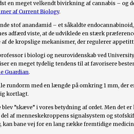
st en meget velkendt bivirkning af cannabis – og de
mmer af Current Biology
.
nde stof anandamid – et såkaldte endocannabinoid, d
adfærd viste, at de udviklede en stærk præference 
e af de kropslige mekanismer, der regulerer appetitt
r professor i biologi og neurovidenskab ved Universit
er en meget tydelig tendens til at favorisere beste
he Guardian
.
ille rundorm med en længde på omkring 1 mm, der 
g kortlagt.
blev ”skæve” i vores betydning af ordet. Men det er 
 del af menneskekroppens signalsystem og stofskift
s
, kan bane vej for en lang række fremtidige medicin