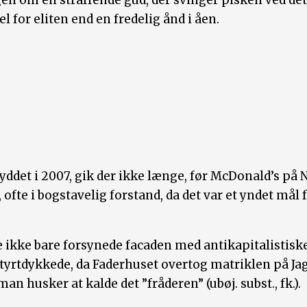
 for eliten end en fredelig ånd i åen.
ddet i 2007, gik der ikke længe, før McDonald’s på 
ofte i bogstavelig forstand, da det var et yndet mål 
 ikke bare forsynede facaden med antikapitalistisk
styrtdykkede, da Faderhuset overtog matriklen på Ja
 husker at kalde det ”fråderen” (ubøj. subst., fk.).