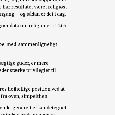
 har resultatet været religiøst
ngang – og sådan er det i dag.
ner data om religioner i 1.265
ppe, med sammenligneligt
mægtige guder, er mere
eder stærke privilegier til
res højhellige position ved at
t fra oven, simpelthen.
ende, generelt er kendetegnet
t mindste brok, er ganske