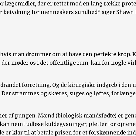
for lægemidler, der er rettet mod en lang række protei
 betydning for menneskers sundhed,” siger Shawn L
 hvis man drømmer om at have den perfekte krop. K
der møder os i det offentlige rum, kan for nogle vir
ldrandet forretning. Og de kirurgiske indgreb i de
t: Der strammes og skæres, suges og løftes, forlæn
ner af pungen. Mænd (biologisk mandsfødte) er ge
m kan nemt udløse kuldegysninger, pletter for øjnen
e er klar til at betale prisen for et forskønnende ind