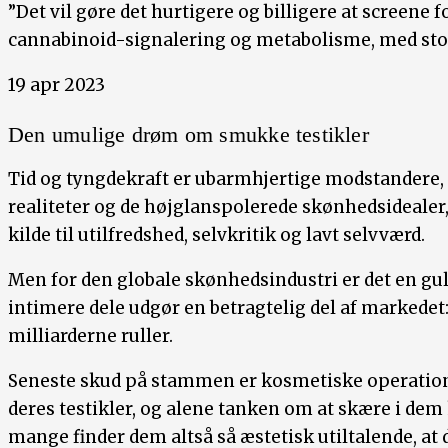
”Det vil gøre det hurtigere og billigere at screene 
cannabinoid-signalering og metabolisme, med stor
19 apr 2023
Den umulige drøm om smukke testikler
Tid og tyngdekraft er ubarmhjertige modstandere,
realiteter og de højglanspolerede skønhedsidealer, 
kilde til utilfredshed, selvkritik og lavt selvværd.
Men for den globale skønhedsindustri er det en gu
intimere dele udgør en betragtelig del af markede
milliarderne ruller.
Seneste skud på stammen er kosmetiske operatio
deres testikler, og alene tanken om at skære i de
mange finder dem altså så æstetisk utiltalende, at d