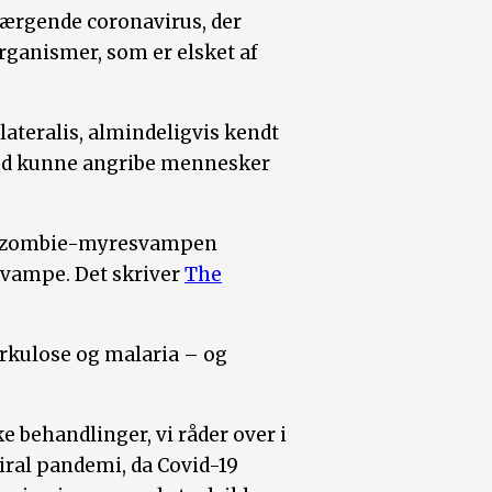
 hærgende coronavirus, der
ganismer, som er elsket af
ateralis, almindeligvis kendt
rmed kunne angribe mennesker
e, at zombie-myresvampen
 svampe. Det skriver
The
rkulose og malaria – og
 behandlinger, vi råder over i
viral pandemi, da Covid-19