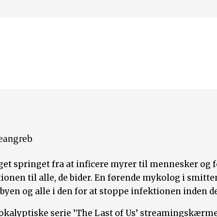
eangreb
et springet fra at inficere myrer til mennesker og f
ionen til alle, de bider. En førende mykolog i smitte
byen og alle i den for at stoppe infektionen inden d
alyptiske serie ’The Last of Us’ streamingskærme o