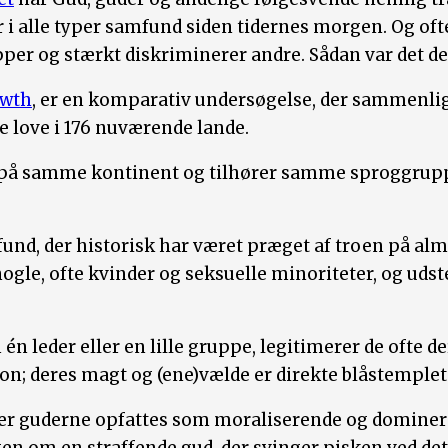
r i alle typer samfund siden tidernes morgen. Og ofte
per og stærkt diskriminerer andre. Sådan var det de
owth
, er en komparativ undersøgelse, der sammenlig
 love i 176 nuværende lande.
 på samme kontinent og tilhører samme sproggru
fund, der historisk har været præget af troen på al
 nogle, ofte kvinder og seksuelle minoriteter, og udst
 leder eller en lille gruppe, legitimerer de ofte de
gion; deres magt og (ene)vælde er direkte blåstemple
ller guderne opfattes som moraliserende og dominer
ngen om en straffende gud, der svinger pisken ved de