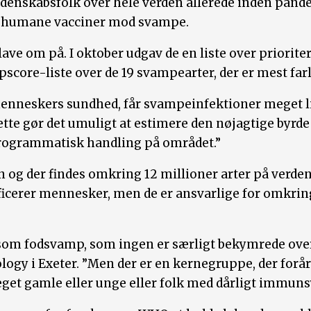
idenskabsfolk over hele verden allerede inden pand
en humane vacciner mod svampe.
lave om på. I oktober udgav de en liste over priori
pscore-liste over de 19 svampearter, der er mest far
d menneskers sundhed, får svampeinfektioner mege
dette gør det umuligt at estimere den nøjagtige byr
programmatisk handling på området.”
og der findes omkring 12 millioner arter på verdens
ficerer mennesker, men de er ansvarlige for omkring
ng som fodsvamp, som ingen er særligt bekymrede ove
ogy i Exeter. ”Men der er en kernegruppe, der forår
et gamle eller unge eller folk med dårligt immuns