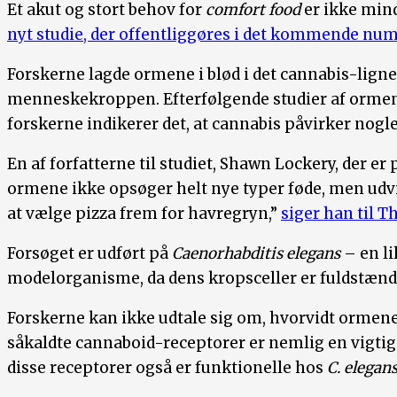
Et akut og stort behov for
comfort food
er ikke mind
nyt studie, der offentliggøres i det kommende nu
Forskerne lagde ormene i blød i det cannabis-ligne
menneskekroppen. Efterfølgende studier af ormenes 
forskerne indikerer det, at cannabis påvirker nogl
En af forfatterne til studiet, Shawn Lockery, der e
ormene ikke opsøger helt nye typer føde, men udvis
at vælge pizza frem for havregryn,”
siger han til T
Forsøget er udført på
Caenorhabditis elegans
– en l
modelorganisme, da dens kropsceller er fuldstændi
Forskerne kan ikke udtale sig om, hvorvidt ormene 
såkaldte cannaboid-receptorer er nemlig en vigtig
disse receptorer også er funktionelle hos
C. elegan