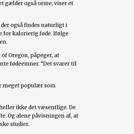
t gælder også orme, viser et
er også findes naturligt i
for kalorierig føde. Ifølge
en.
y of Oregon, påpeger, at
mte fødeemner. “Det svarer til
er meget populær som
heller ikke det væsentlige. De
e. Og alene påvisningen af, at
ske studier.