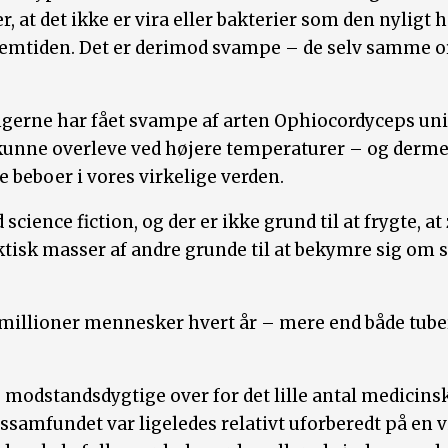
, at det ikke er vira eller bakterier som den nyligt
emtiden. Det er derimod svampe – de selv samme or
ngerne har fået svampe af arten Ophiocordyceps unil
at kunne overleve ved højere temperaturer – og de
 beboer i vores virkelige verden.
d science fiction, og der er ikke grund til at frygt
ktisk masser af andre grunde til at bekymre sig om
millioner mennesker hvert år – mere end både tube
odstandsdygtige over for det lille antal medicinske
nssamfundet var ligeledes relativt uforberedt på en 