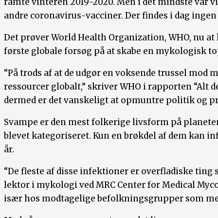
ramte vinteren 2019-2020. Men i det mindste var v
andre coronavirus-vacciner. Der findes i dag ing
Det prøver World Health Organization, WHO, nu at 
første globale forsøg på at skabe en mykologisk to
“På trods af at de udgør en voksende trussel mo
ressourcer globalt,” skriver WHO i rapporten “Alt 
dermed er det vanskeligt at opmuntre politik og 
Svampe er den mest folkerige livsform på planeten 
blevet kategoriseret. Kun en brøkdel af dem kan in
år.
“De fleste af disse infektioner er overfladiske ti
lektor i mykologi ved MRC Center for Medical Mycol
især hos modtagelige befolkningsgrupper som meg