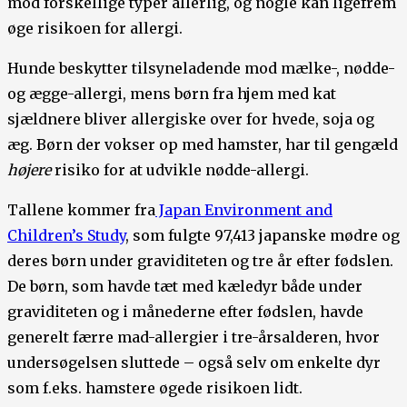
mod forskellige typer allerlig, og nogle kan ligefrem
øge risikoen for allergi.
Hunde beskytter tilsyneladende mod mælke-, nødde-
og ægge-allergi, mens børn fra hjem med kat
sjældnere bliver allergiske over for hvede, soja og
æg. Børn der vokser op med hamster, har til gengæld
højere
risiko for at udvikle nødde-allergi.
Tallene kommer fra
Japan Environment and
Children’s Study
, som fulgte 97,413 japanske mødre og
deres børn under graviditeten og tre år efter fødslen.
De børn, som havde tæt med kæledyr både under
graviditeten og i månederne efter fødslen, havde
generelt færre mad-allergier i tre-årsalderen, hvor
undersøgelsen sluttede – også selv om enkelte dyr
som f.eks. hamstere øgede risikoen lidt.