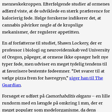
menneskekroppen. Efterfølgende studier af ormenes
adfærd viste, at de udviklede en stærk præference for
kalorierig føde. Ifølge forskerne indikerer det, at
cannabis påvirker nogle af de kropslige
mekanismer, der regulerer appetitten.
En af forfatterne til studiet, Shawn Lockery, der er
professor i biologi og neurovidenskab ved University
of Oregon, påpeger, at ormene ikke opsøger helt nye
typer føde, men udviser en meget tydelig tendens til
at favorisere bestemte fødeemner. “Det svarer til at
vælge pizza frem for havregryn,”
siger han til The
Guardian
.
Forsøget er udført på
Caenorhabditis elegans
– en lille
rundorm med en længde på omkring 1 mm, der er
meget populær som modelorganisme, da dens