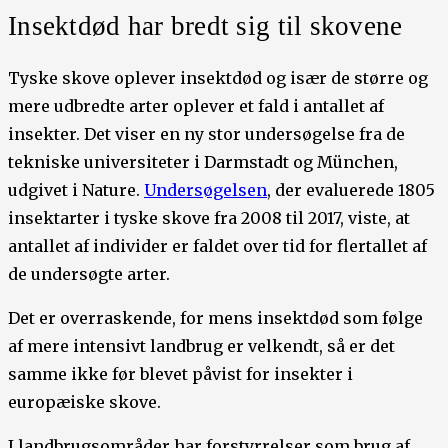
Insektdød har bredt sig til skovene
Tyske skove oplever insektdød og især de større og
mere udbredte arter oplever et fald i antallet af
insekter. Det viser en ny stor undersøgelse fra de
tekniske universiteter i Darmstadt og München,
udgivet i Nature.
Undersøgelsen
, der evaluerede 1805
insektarter i tyske skove fra 2008 til 2017, viste, at
antallet af individer er faldet over tid for flertallet af
de undersøgte arter.
Det er overraskende, for mens insektdød som følge
af mere intensivt landbrug er velkendt, så er det
samme ikke før blevet påvist for insekter i
europæiske skove.
I landbrugsområder har forstyrrelser som brug af