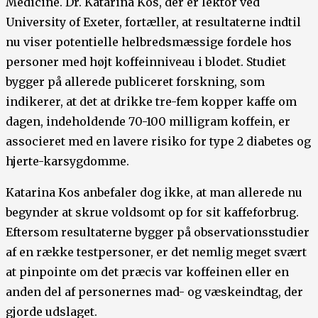
Medicine. Dr. Katarina Kos, der er lektor ved
University of Exeter, fortæller, at resultaterne indtil
nu viser potentielle helbredsmæssige fordele hos
personer med højt koffeinniveau i blodet. Studiet
bygger på allerede publiceret forskning, som
indikerer, at det at drikke tre-fem kopper kaffe om
dagen, indeholdende 70-100 milligram koffein, er
associeret med en lavere risiko for type 2 diabetes og
hjerte-karsygdomme.
Katarina Kos anbefaler dog ikke, at man allerede nu
begynder at skrue voldsomt op for sit kaffeforbrug.
Eftersom resultaterne bygger på observationsstudier
af en række testpersoner, er det nemlig meget svært
at pinpointe om det præcis var koffeinen eller en
anden del af personernes mad- og væskeindtag, der
gjorde udslaget.