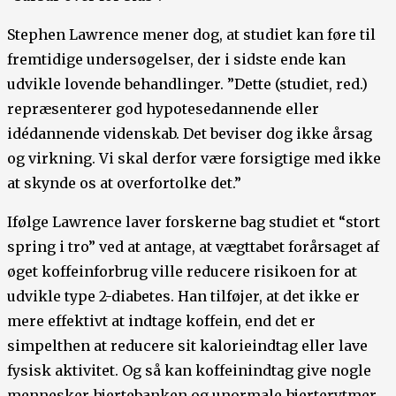
Stephen Lawrence mener dog, at studiet kan føre til
fremtidige undersøgelser, der i sidste ende kan
udvikle lovende behandlinger. ”Dette (studiet, red.)
repræsenterer god hypotesedannende eller
idédannende videnskab. Det beviser dog ikke årsag
og virkning. Vi skal derfor være forsigtige med ikke
at skynde os at overfortolke det.”
Ifølge Lawrence laver forskerne bag studiet et “stort
spring i tro” ved at antage, at vægttabet forårsaget af
øget koffeinforbrug ville reducere risikoen for at
udvikle type 2-diabetes. Han tilføjer, at det ikke er
mere effektivt at indtage koffein, end det er
simpelthen at reducere sit kalorieindtag eller lave
fysisk aktivitet. Og så kan koffeinindtag give nogle
mennesker hjertebanken og unormale hjerterytmer,