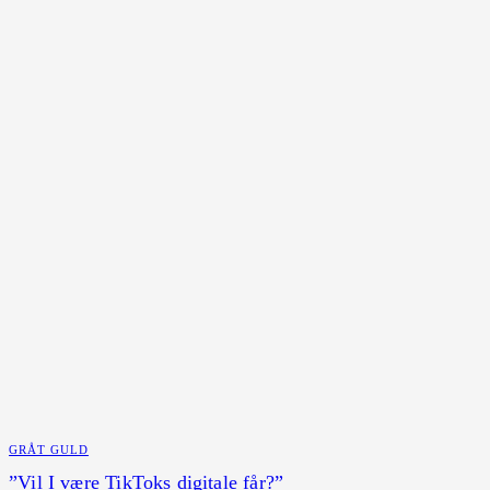
GRÅT GULD
”Vil I være TikToks digitale får?”