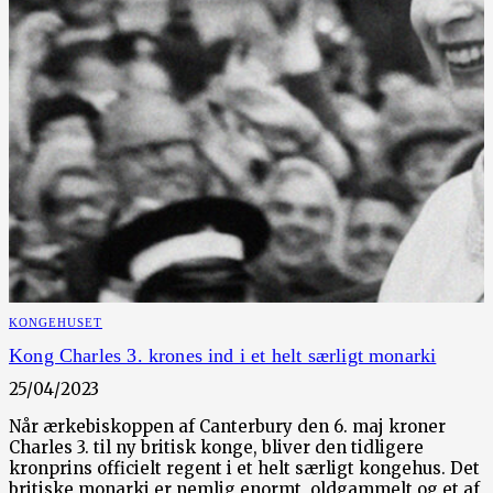
KONGEHUSET
Kong Charles 3. krones ind i et helt særligt monarki
25/04/2023
Når ærkebiskoppen af Canterbury den 6. maj kroner
Charles 3. til ny britisk konge, bliver den tidligere
kronprins officielt regent i et helt særligt kongehus. Det
britiske monarki er nemlig enormt, oldgammelt og et af