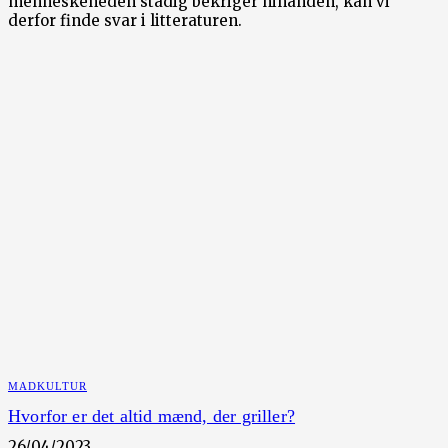
menneskeheden stadig bekriger hinanden, kan vi
derfor finde svar i litteraturen.
MADKULTUR
Hvorfor er det altid mænd, der griller?
26/04/2023